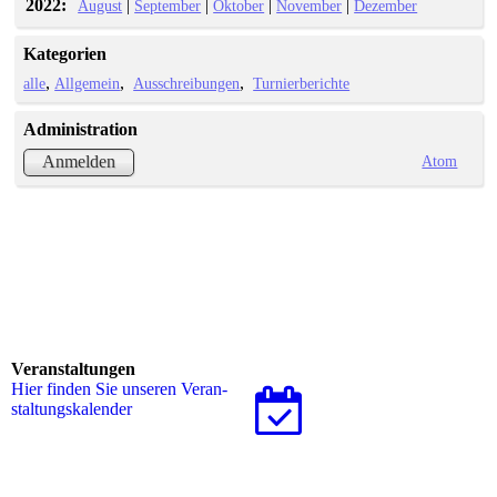
2022:
|
|
|
|
August
September
Oktober
November
Dezember
Kategorien
alle
Allgemein
Ausschreibungen
Turnierberichte
Administration
Atom
Anmelden
Veranstaltungen
Hier finden Sie unseren Ver­an­
stal­tungs­ka­len­der