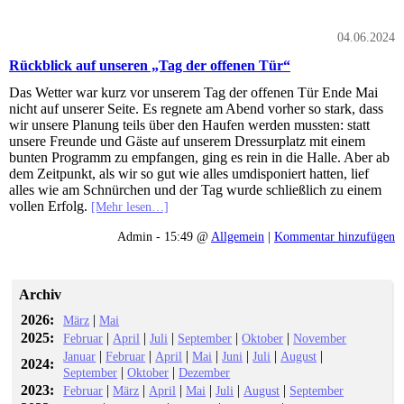
04.06.2024
Rückblick auf unseren „Tag der offenen Tür“
Das Wetter war kurz vor unserem Tag der offenen Tür Ende Mai
nicht auf unserer Seite. Es regnete am Abend vorher so stark, dass
wir unsere Planung teils über den Haufen werden mussten: statt
unsere Freunde und Gäste auf unserem Dressurplatz mit einem
bunten Programm zu empfangen, ging es rein in die Halle. Aber ab
dem Zeitpunkt, als wir so gut wie alles umdisponiert hatten, lief
alles wie am Schnürchen und der Tag wurde schließlich zu einem
vollen Erfolg.
[Mehr lesen…]
Admin - 15:49 @
Allgemein
|
Kommentar hinzufügen
Archiv
2026:
|
März
Mai
2025:
|
|
|
|
|
Februar
April
Juli
September
Oktober
November
|
|
|
|
|
|
|
Januar
Februar
April
Mai
Juni
Juli
August
2024:
|
|
September
Oktober
Dezember
2023:
|
|
|
|
|
|
Februar
März
April
Mai
Juli
August
September