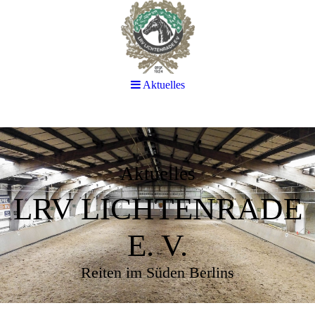
Aktuelles
Aktuelles
LRV LICHTENRADE
E. V.
Reiten im Süden Berlins