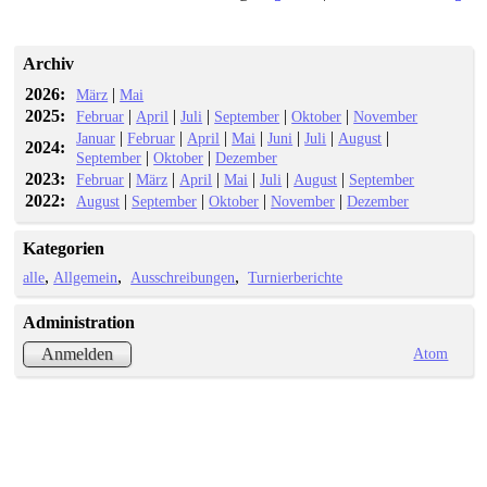
Archiv
2026:
|
März
Mai
2025:
|
|
|
|
|
Februar
April
Juli
September
Oktober
November
|
|
|
|
|
|
|
Januar
Februar
April
Mai
Juni
Juli
August
2024:
|
|
September
Oktober
Dezember
2023:
|
|
|
|
|
|
Februar
März
April
Mai
Juli
August
September
2022:
|
|
|
|
August
September
Oktober
November
Dezember
Kategorien
alle
Allgemein
Ausschreibungen
Turnierberichte
Administration
Atom
Anmelden