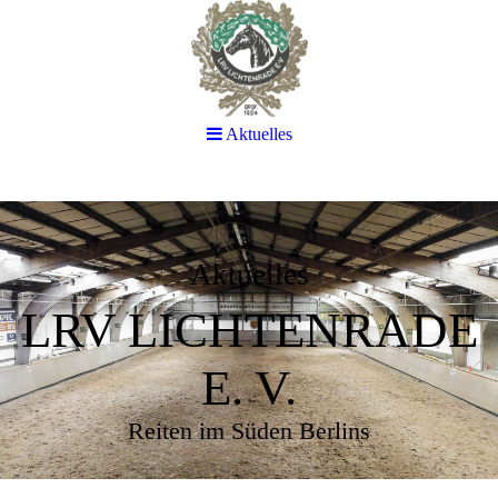
Aktuelles
Aktuelles
LRV LICHTENRADE
E. V.
Reiten im Süden Berlins