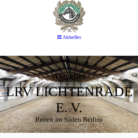
Aktuelles
Aktuelles
LRV LICHTENRADE
E. V.
Reiten im Süden Berlins