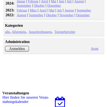
|
|
|
|
|
|
|
Januar
Februar
April
Mai
Juni
Juli
August
2024:
|
|
September
Oktober
Dezember
2023:
|
|
|
|
|
|
Februar
März
April
Mai
Juli
August
September
2022:
|
|
|
|
August
September
Oktober
November
Dezember
Kategorien
alle
Allgemein
Ausschreibungen
Turnierberichte
Administration
Atom
Anmelden
Veranstaltungen
Hier finden Sie unseren Ver­an­
stal­tungs­ka­len­der