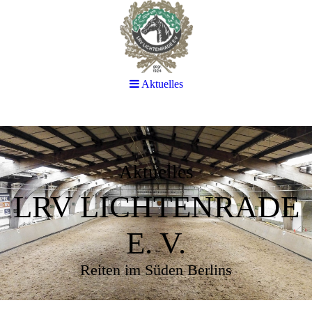
Aktuelles
Aktuelles
LRV LICHTENRADE
E. V.
Reiten im Süden Berlins