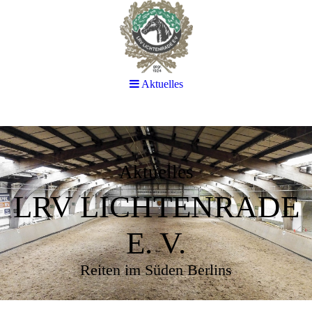
Aktuelles
Aktuelles
LRV LICHTENRADE
E. V.
Reiten im Süden Berlins