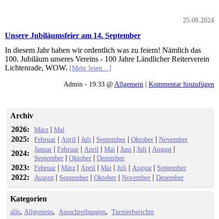
25.08.2024
Unsere Jubiläumsfeier am 14. September
In diesem Jahr haben wir ordentlich was zu feiern! Nämlich das
100. Jubiläum unseres Vereins - 100 Jahre Ländlicher Reiterverein
Lichtenrade, WOW.
[Mehr lesen…]
Admin - 19:33 @
Allgemein
|
Kommentar hinzufügen
Archiv
2026:
|
März
Mai
2025:
|
|
|
|
|
Februar
April
Juli
September
Oktober
November
|
|
|
|
|
|
|
Januar
Februar
April
Mai
Juni
Juli
August
2024:
|
|
September
Oktober
Dezember
2023:
|
|
|
|
|
|
Februar
März
April
Mai
Juli
August
September
2022:
|
|
|
|
August
September
Oktober
November
Dezember
Kategorien
alle
Allgemein
Ausschreibungen
Turnierberichte