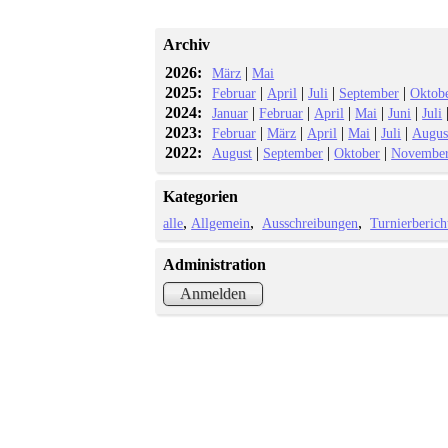
Archiv
2026:
|
März
Mai
2025:
|
|
|
|
Februar
April
Juli
September
Oktob
2024:
|
|
|
|
|
Januar
Februar
April
Mai
Juni
Juli
2023:
|
|
|
|
|
Februar
März
April
Mai
Juli
Augus
2022:
|
|
|
August
September
Oktober
Novembe
Kategorien
alle
Allgemein
Ausschreibungen
Turnierberich
Administration
Anmelden