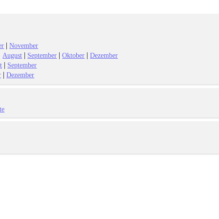
|
er
November
|
|
|
|
August
September
Oktober
Dezember
|
t
September
|
r
Dezember
te