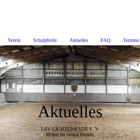
Verein
Schulpferde
Aktuelles
FAQ
Termine
Aktuelles
LRV LICHTENRADE E. V.
Reiten im Süden Berlins