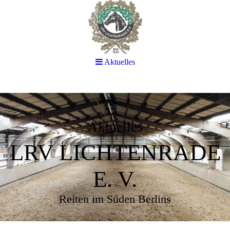
Aktuelles
Aktuelles
LRV LICHTENRADE
E. V.
Reiten im Süden Berlins