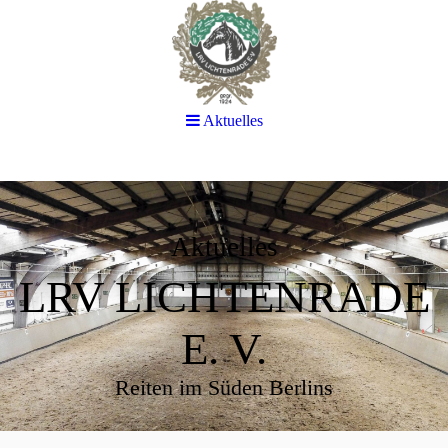
Aktuelles
Aktuelles
LRV LICHTENRADE
E. V.
Reiten im Süden Berlins